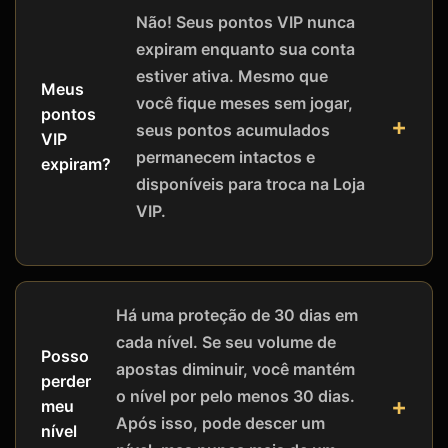
Não! Seus pontos VIP nunca
expiram enquanto sua conta
estiver ativa. Mesmo que
Meus
você fique meses sem jogar,
pontos
seus pontos acumulados
VIP
permanecem intactos e
expiram?
disponíveis para troca na Loja
VIP.
Há uma proteção de 30 dias em
cada nível. Se seu volume de
Posso
apostas diminuir, você mantém
perder
o nível por pelo menos 30 dias.
meu
Após isso, pode descer um
nível