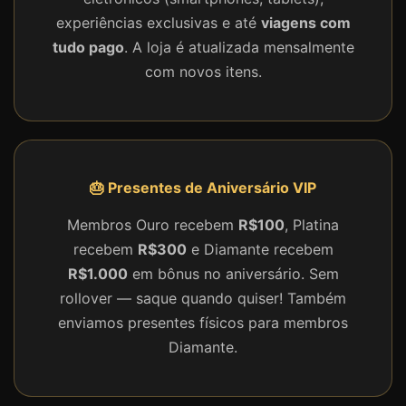
experiências exclusivas e até
viagens com
tudo pago
. A loja é atualizada mensalmente
com novos itens.
🎂 Presentes de Aniversário VIP
Membros Ouro recebem
R$100
, Platina
recebem
R$300
e Diamante recebem
R$1.000
em bônus no aniversário. Sem
rollover — saque quando quiser! Também
enviamos presentes físicos para membros
Diamante.