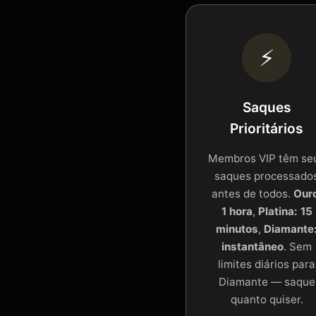
⚡
Saques
Prioritários
Membros VIP têm se
saques processado
antes de todos.
Our
1 hora
,
Platina: 15
minutos
,
Diamante
instantâneo
. Sem
limites diários para
Diamante — saque
quanto quiser.