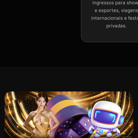
ingressos para sho
e esportes, viagen
internacionais e fest
privadas.