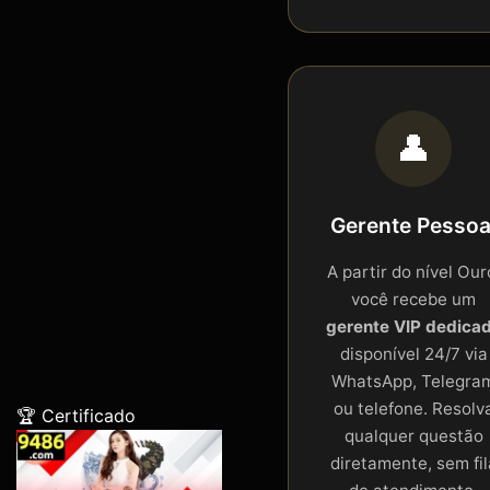
👤
Gerente Pessoa
A partir do nível Our
você recebe um
gerente VIP dedica
disponível 24/7 via
WhatsApp, Telegra
ou telefone. Resolv
🏆 Certificado
qualquer questão
diretamente, sem fil