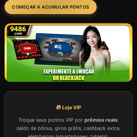
COMEÇAR A ACUMULAR PONTOS
🎁 Loja VIP
Troque seus pontos VIP por
prêmios reais
:
saldo de bônus, giros grátis, cashback extra,
eletrônicos (smartphones, tablets),