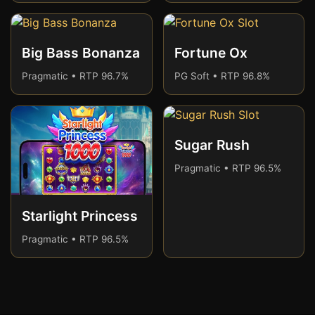
Big Bass Bonanza
Fortune Ox
Pragmatic • RTP 96.7%
PG Soft • RTP 96.8%
Sugar Rush
Pragmatic • RTP 96.5%
Starlight Princess
Pragmatic • RTP 96.5%