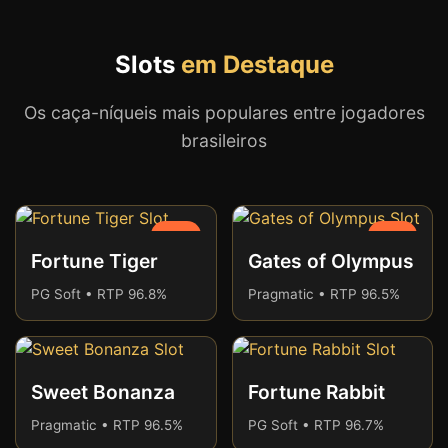
Slots
em Destaque
Os caça-níqueis mais populares entre jogadores
brasileiros
HOT
TOP
Fortune Tiger
Gates of Olympus
PG Soft • RTP 96.8%
Pragmatic • RTP 96.5%
Sweet Bonanza
Fortune Rabbit
Pragmatic • RTP 96.5%
PG Soft • RTP 96.7%