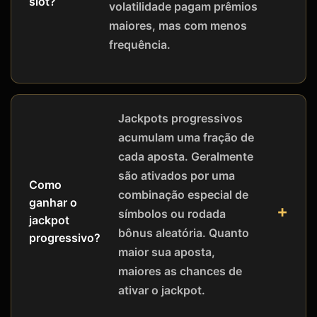
slot?
volatilidade pagam prêmios
maiores, mas com menos
frequência.
Jackpots progressivos
acumulam uma fração de
cada aposta. Geralmente
são ativados por uma
Como
combinação especial de
ganhar o
símbolos ou rodada
jackpot
bônus aleatória. Quanto
progressivo?
maior sua aposta,
maiores as chances de
ativar o jackpot.