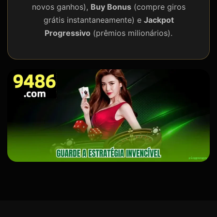
novos ganhos),
Buy Bonus
(compre giros
grátis instantaneamente) e
Jackpot
Progressivo
(prêmios milionários).