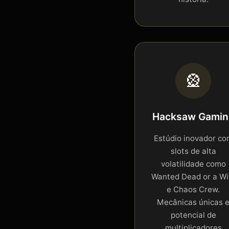
🎡
Hacksaw Gamin
Estúdio inovador co
slots de alta
volatilidade como
Wanted Dead or a Wi
e Chaos Crew.
Mecânicas únicas 
potencial de
multiplicadores