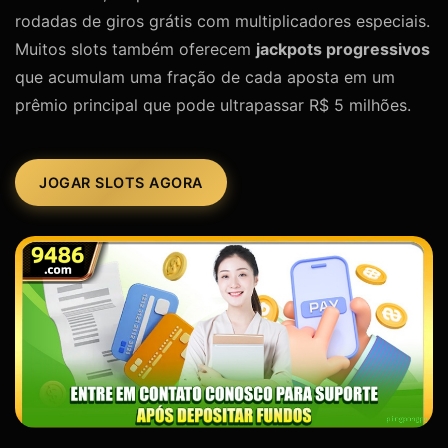
rodadas de giros grátis com multiplicadores especiais.
Muitos slots também oferecem
jackpots progressivos
que acumulam uma fração de cada aposta em um
prêmio principal que pode ultrapassar R$ 5 milhões.
JOGAR SLOTS AGORA