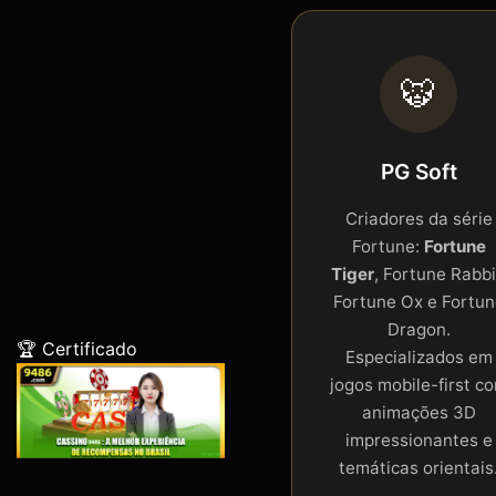
🐯
PG Soft
Criadores da série
Fortune:
Fortune
Tiger
, Fortune Rabbi
Fortune Ox e Fortun
Dragon.
🏆 Certificado
Especializados em
jogos mobile-first c
animações 3D
impressionantes e
temáticas orientais